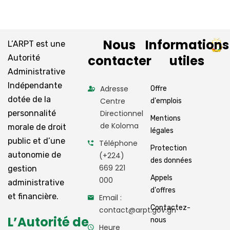
Nous
Informations
L’ARPT est une
contacter
utiles
Autorité
Administrative
Indépendante
Adresse
Offre
dotée de la
Centre
d'emplois
personnalité
Directionnel
Mentions
de Koloma
morale de droit
légales
public et d’une
Téléphone
Protection
autonomie de
(+224)
des données
669 221
gestion
Appels
000
administrative
d'offres
et financière.
Email :
Contactez-
contact@arpt.gov.gn
L’Autorité de
nous
Heure