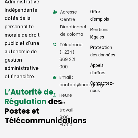
Administrative
Indépendante
Adresse
Offre
dotée de la
Centre
d'emplois
personnalité
Directionnel
Mentions
de Koloma
morale de droit
légales
public et d’une
Téléphone
Protection
autonomie de
(+224)
des données
669 221
gestion
Appels
000
administrative
d'offres
et financière.
Email :
Contactez-
contact@arpt.gov.gn
L’Autorité de
nous
Heure
Régulation
des
de
Postes et
travail:
8:00
Télécommunications
-17:00