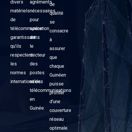
divers
agréments
de
matériels
nécessaires
qualité
de
pour
se
télécommunication
opérer
consacre
garantissant
dans
à
qu’ils
le
assurer
respectent
secteur
que
les
des
chaque
normes
postes
Guinéen
internationales.
et des
puisse
télécommunications
profiter
en
d’une
Guinée.
couverture
réseau
optimale.