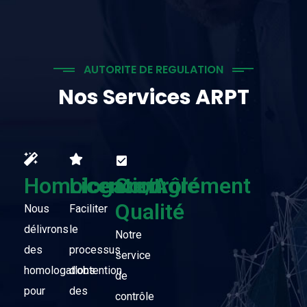
AUTORITE DE REGULATION
Nos Services ARPT
Homologation
Licence/Agrément
Contrôle
Qualité
Nous
Faciliter
délivrons
le
Notre
des
processus
service
homologations
d’obtention
de
pour
des
contrôle