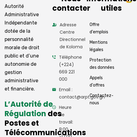
contacter
utiles
Autorité
Administrative
Indépendante
Adresse
Offre
dotée de la
Centre
d'emplois
personnalité
Directionnel
Mentions
de Koloma
morale de droit
légales
public et d’une
Téléphone
Protection
autonomie de
(+224)
des données
669 221
gestion
Appels
000
administrative
d'offres
et financière.
Email :
Contactez-
contact@arpt.gov.gn
L’Autorité de
nous
Heure
Régulation
des
de
Postes et
travail:
8:00
Télécommunications
-17:00