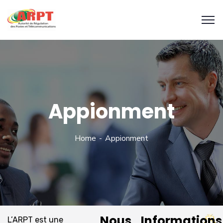
Appionment
Home
Appionment
Nous
Informations
L’ARPT est une