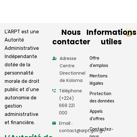
Nous
Informations
L’ARPT est une
contacter
utiles
Autorité
Administrative
Indépendante
Adresse
Offre
dotée de la
Centre
d'emplois
personnalité
Directionnel
Mentions
de Koloma
morale de droit
légales
public et d’une
Téléphone
Protection
autonomie de
(+224)
des données
669 221
gestion
Appels
000
administrative
d'offres
et financière.
Email :
Contactez-
contact@arpt.gov.gn
nous