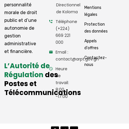
personnalité
Directionnel
Mentions
de Koloma
morale de droit
légales
public et d’une
Téléphone
Protection
autonomie de
(+224)
des données
669 221
gestion
Appels
000
administrative
d'offres
et financière.
Email :
Contactez-
contact@arpt.gov.gn
L’Autorité de
nous
Heure
Régulation
des
de
Postes et
travail:
8:00
Télécommunications
-17:00