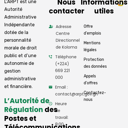
Nous
Informations
L’ARPT est une
contacter
utiles
Autorité
Administrative
Indépendante
Adresse
Offre
dotée de la
Centre
d'emplois
personnalité
Directionnel
Mentions
de Koloma
morale de droit
légales
public et d’une
Téléphone
Protection
autonomie de
(+224)
des données
669 221
gestion
Appels
000
administrative
d'offres
et financière.
Email :
Contactez-
contact@arpt.gov.gn
L’Autorité de
nous
Heure
Régulation
des
de
Postes et
travail:
8:00
Télécommunications