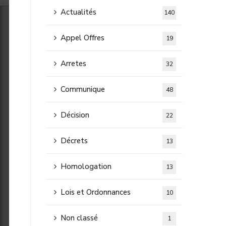
Actualités
140
Appel Offres
19
Arretes
32
Communique
48
Décision
22
Décrets
13
Homologation
13
Lois et Ordonnances
10
Non classé
1