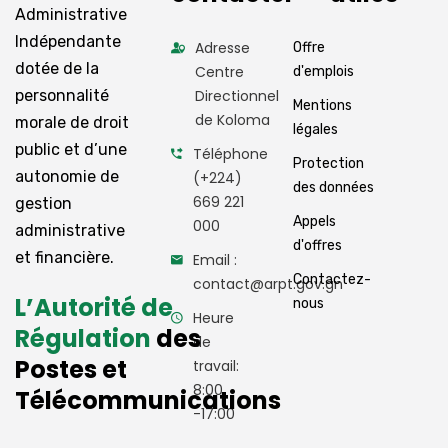
Administrative
Indépendante
Adresse
Offre
dotée de la
Centre
d'emplois
personnalité
Directionnel
Mentions
de Koloma
morale de droit
légales
public et d’une
Téléphone
Protection
autonomie de
(+224)
des données
669 221
gestion
Appels
000
administrative
d'offres
et financière.
Email :
Contactez-
contact@arpt.gov.gn
L’Autorité de
nous
Heure
Régulation
des
de
Postes et
travail:
8:00
Télécommunications
-17:00