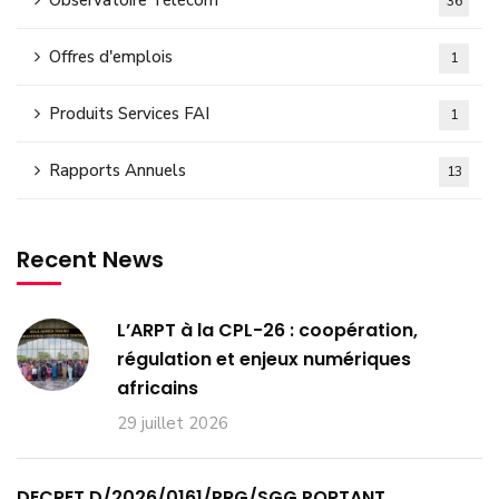
Observatoire Télécom
36
Offres d'emplois
1
Produits Services FAI
1
Rapports Annuels
13
Recent News
L’ARPT à la CPL-26 : coopération,
régulation et enjeux numériques
africains
29 juillet 2026
DECRET D/2026/0161/PRG/SGG PORTANT