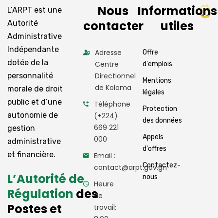
Nous
Informations
L’ARPT est une
contacter
utiles
Autorité
Administrative
Indépendante
Adresse
Offre
dotée de la
Centre
d'emplois
personnalité
Directionnel
Mentions
de Koloma
morale de droit
légales
public et d’une
Téléphone
Protection
autonomie de
(+224)
des données
669 221
gestion
Appels
000
administrative
d'offres
et financière.
Email :
Contactez-
contact@arpt.gov.gn
L’Autorité de
nous
Heure
Régulation
des
de
Postes et
travail: