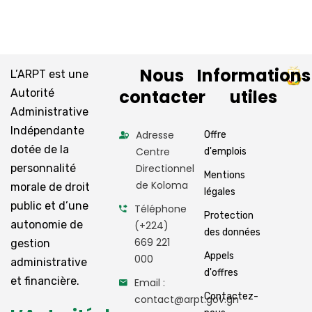
Nous
Informations
L’ARPT est une
contacter
utiles
Autorité
Administrative
Indépendante
Adresse
Offre
dotée de la
Centre
d'emplois
personnalité
Directionnel
Mentions
de Koloma
morale de droit
légales
public et d’une
Téléphone
Protection
autonomie de
(+224)
des données
669 221
gestion
Appels
000
administrative
d'offres
et financière.
Email :
Contactez-
contact@arpt.gov.gn