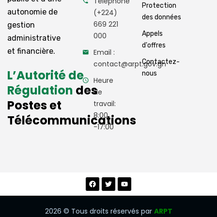
Téléphone
Protection
autonomie de
(+224)
des données
669 221
gestion
Appels
000
administrative
d'offres
et financière.
Email :
Contactez-
contact@arpt.gov.gn
L’Autorité de
nous
Heure
Régulation
des
de
Postes et
travail:
8:00
Télécommunications
-17:00
2026
© Tous droits réservés par
ARPT