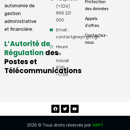
Protection
autonomie de
(+224)
des données
669 221
gestion
Appels
000
administrative
d'offres
et financière.
Email :
Contactez-
contact@arpt.gov.gn
L’Autorité de
nous
Heure
Régulation
des
de
Postes et
travail:
8:00
Télécommunications
-17:00
2026
© Tous droits réservés par
ARPT