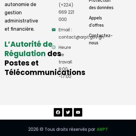
Protection
autonomie de
(+224)
des données
669 221
gestion
Appels
000
administrative
d'offres
et financière.
Email :
Contactez-
contact@arpt.gov.gn
L’Autorité de
nous
Heure
Régulation
des
de
Postes et
travail:
8:00
Télécommunications
-17:00
2026
© Tous droits réservés par
ARPT