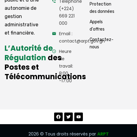
Téléphone
Protection
autonomie de
(+224)
des données
669 221
gestion
Appels
000
administrative
d'offres
et financière.
Email :
Contactez-
contact@arpt.gov.gn
L’Autorité de
nous
Heure
Régulation
des
de
Postes et
travail:
8:00
Télécommunications
-17:00
2026
© Tous droits réservés par
ARPT