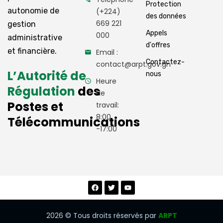
Protection
autonomie de
(+224)
des données
669 221
gestion
Appels
000
administrative
d'offres
et financière.
Email :
Contactez-
contact@arpt.gov.gn
L’Autorité de
nous
Heure
Régulation
des
de
Postes et
travail:
8:00
Télécommunications
-17:00
2026
© Tous droits réservés par
ARPT