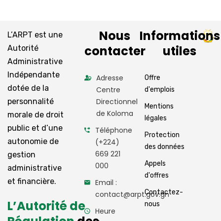
Nous
Informations
L’ARPT est une
contacter
utiles
Autorité
Administrative
Indépendante
Adresse
Offre
dotée de la
Centre
d'emplois
personnalité
Directionnel
Mentions
de Koloma
morale de droit
légales
public et d’une
Téléphone
Protection
autonomie de
(+224)
des données
669 221
gestion
Appels
000
administrative
d'offres
et financière.
Email :
Contactez-
contact@arpt.gov.gn
L’Autorité de
nous
Heure