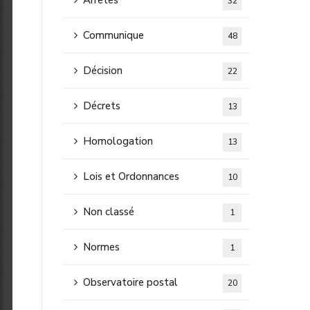
Arretes
32
Communique
48
Décision
22
Décrets
13
Homologation
13
Lois et Ordonnances
10
Non classé
1
Normes
1
Observatoire postal
20