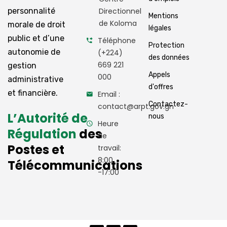
personnalité
Directionnel
Mentions
de Koloma
morale de droit
légales
public et d’une
Téléphone
Protection
autonomie de
(+224)
des données
669 221
gestion
Appels
000
administrative
d'offres
et financière.
Email :
Contactez-
contact@arpt.gov.gn
L’Autorité de
nous
Heure
Régulation
des
de
Postes et
travail:
8:00
Télécommunications
-17:00