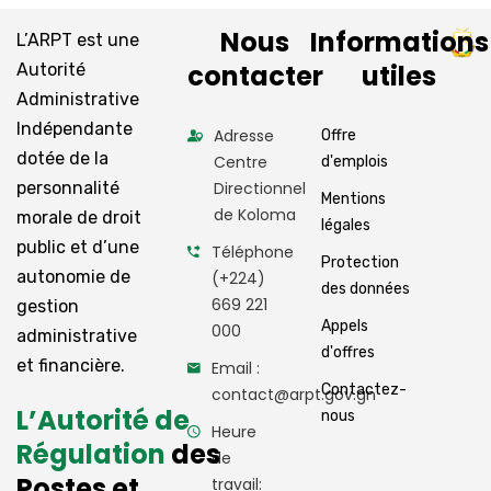
Nous
Informations
L’ARPT est une
contacter
utiles
Autorité
Administrative
Indépendante
Adresse
Offre
dotée de la
Centre
d'emplois
personnalité
Directionnel
Mentions
de Koloma
morale de droit
légales
public et d’une
Téléphone
Protection
autonomie de
(+224)
des données
669 221
gestion
Appels
000
administrative
d'offres
et financière.
Email :
Contactez-
contact@arpt.gov.gn
L’Autorité de
nous
Heure
Régulation
des
de
Postes et
travail: