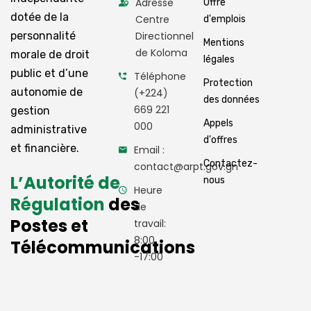
Adresse
Offre
dotée de la
Centre
d'emplois
personnalité
Directionnel
Mentions
de Koloma
morale de droit
légales
public et d’une
Téléphone
Protection
autonomie de
(+224)
des données
669 221
gestion
Appels
000
administrative
d'offres
et financière.
Email :
Contactez-
contact@arpt.gov.gn
L’Autorité de
nous
Heure
Régulation
des
de
Postes et
travail:
8:00
Télécommunications
-17:00