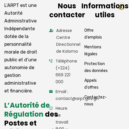
Nous
Informations
L’ARPT est une
contacter
utiles
Autorité
Administrative
Indépendante
Adresse
Offre
dotée de la
Centre
d'emplois
personnalité
Directionnel
Mentions
de Koloma
morale de droit
légales
public et d’une
Téléphone
Protection
autonomie de
(+224)
des données
669 221
gestion
Appels
000
administrative
d'offres
et financière.
Email :
Contactez-
contact@arpt.gov.gn
L’Autorité de
nous
Heure
Régulation
des
de
Postes et
travail: