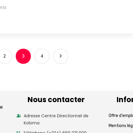
nts
2
3
4
Nous contacter
Info
de
Adresse Centre Directionnel de
Offre d'empl
Koloma
Mentions lég