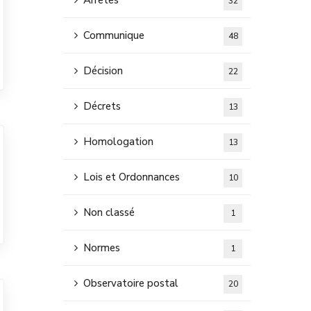
Arretes
32
Communique
48
Décision
22
Décrets
13
Homologation
13
Lois et Ordonnances
10
Non classé
1
Normes
1
Observatoire postal
20