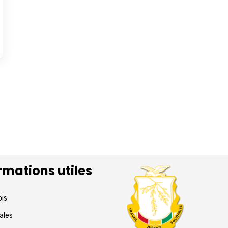
rmations utiles
ois
ales