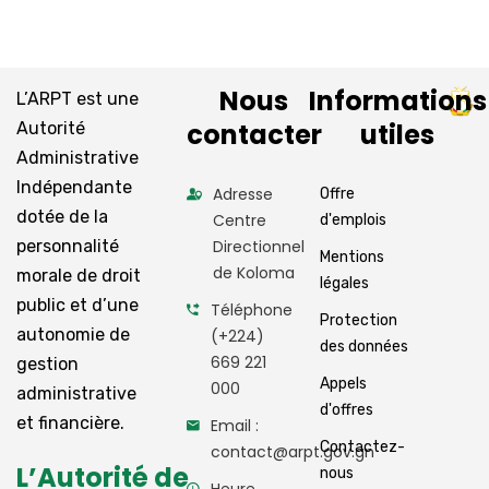
Nous
Informations
L’ARPT est une
contacter
utiles
Autorité
Administrative
Indépendante
Adresse
Offre
dotée de la
Centre
d'emplois
personnalité
Directionnel
Mentions
de Koloma
morale de droit
légales
public et d’une
Téléphone
Protection
autonomie de
(+224)
des données
669 221
gestion
Appels
000
administrative
d'offres
et financière.
Email :
Contactez-
contact@arpt.gov.gn
L’Autorité de
nous
Heure