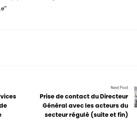
le”
Next Post
rvices
Prise de contact du Directeur
 de
Général avec les acteurs du
e
secteur régulé (suite et fin)