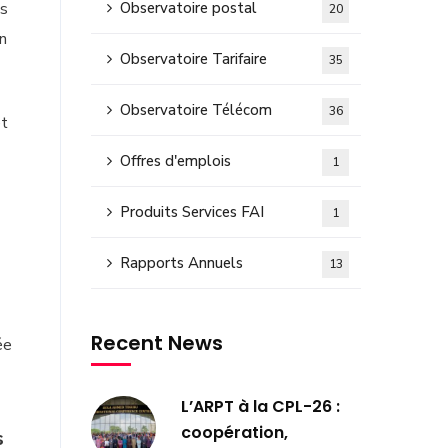
és
Observatoire postal
20
un
Observatoire Tarifaire
35
Observatoire Télécom
36
et
Offres d'emplois
1
Produits Services FAI
1
Rapports Annuels
13
Recent News
ée
L’ARPT à la CPL-26 :
coopération,
s