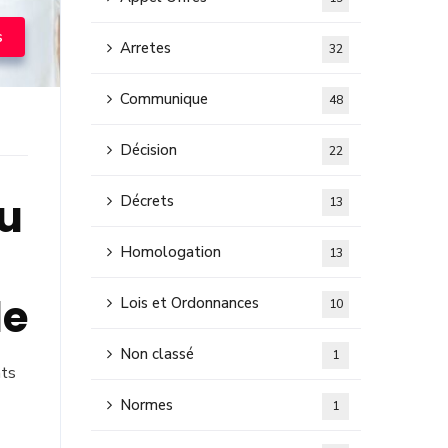
s
Arretes
32
Communique
48
Décision
22
au
Décrets
13
Homologation
13
le
Lois et Ordonnances
10
Non classé
1
nts
Normes
1