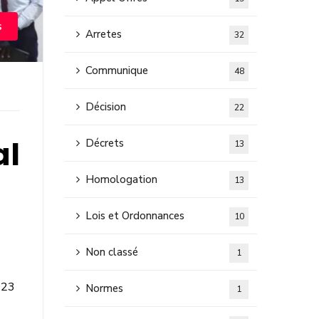
s
Arretes
32
Communique
48
Décision
22
al
Décrets
13
Homologation
13
Lois et Ordonnances
10
Non classé
1
023
Normes
1