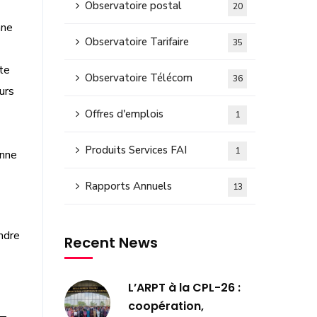
Observatoire postal
20
nne
Observatoire Tarifaire
35
te
Observatoire Télécom
36
urs
Offres d'emplois
1
Produits Services FAI
1
enne
Rapports Annuels
13
ndre
Recent News
L’ARPT à la CPL-26 :
coopération,