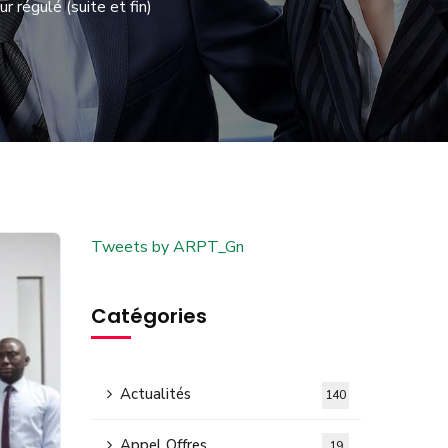
r régulé (suite et fin)
Tweets by ARPT_Gn
Catégories
Actualités
140
Appel Offres
19