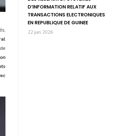
D’INFORMATION RELATIF AUX
TRANSACTIONS ELECTRONIQUES
EN REPUBLIQUE DE GUINEE
és,
22 juin 2026
ral
 de
ion
nts
vec