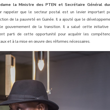
dame la Ministre des PTEN et Secrétaire Général du
r rappeler que le secteur postal est un levier important p
duction de la pauvreté en Guinée. Il a ajouté que le développem
le gouvernement de la transition. Il a salué cette initiative
ment parti de cette opportunité pour acquérir les compéten
staux et à la mise en œuvre des réformes nécessaires.