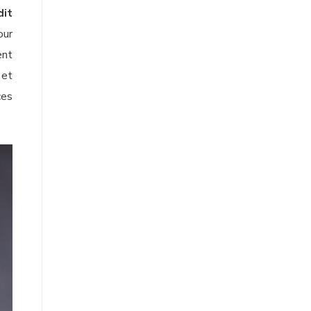
dit
our
ent
 et
ces