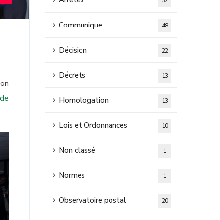
Arretes
32
Communique
48
Décision
22
Décrets
13
ion
 de
Homologation
13
Lois et Ordonnances
10
Non classé
1
Normes
1
Observatoire postal
20