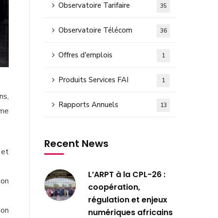
Observatoire Tarifaire
35
Observatoire Télécom
36
Offres d'emplois
1
Produits Services FAI
1
ns,
Rapports Annuels
13
ème
Recent News
 et
L’ARPT à la CPL-26 :
ion
coopération,
régulation et enjeux
ion
numériques africains